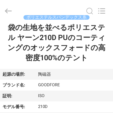
ヤ
ー.
Copyright
©
ポリエステルスパンデックス糸
2020
-
2026
袋の生地を並べるポリエステ
家
Goodfore
Tex
Machinery
ル ヤーン210D PUのコーティ
へ
Co.,Ltd.
All
Rights
ングのオックスフォードの高
Reserved.
製
密度100%のテント
品
起源の場所:
陶磁器
ビ
GOODFORE
ブランド名:
デ
ISO
証明:
オ
210D
モデル番号: