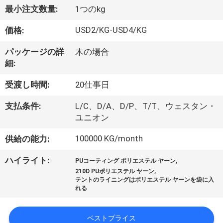
最小注文数量:
1つのkg
わ
USD2/KG-USD4/KG
価格:
た
し
パッケージの詳
木の場合
細:
た
受渡し時間:
20仕事日
ち
支払条件:
L/C、D/A、D/P、T/T、ウェスタン・
に
ユニオン
つ
100000 KG/month
供給の能力:
い
,
ハイライト:
PUコーティング ポリエステル ヤーン
,
て
210D PUポリエステル ヤーン
テントのライニングはポリエステル ヤーンを袋に入
れる
工
ベストプライス