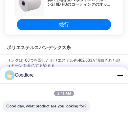
ン210D PUのコーティングのオック
スフォードの高密度100%のテント
続行
ポリエステルスパンデックス糸
リングは100つを回したポリエステル糸402 603が漂白された縫
うヤーンを着色する染まる
Goodfore
280d白い半マットのスパンデックス ヤーンのフィラメントの産
業編むリボン
2:41 AM
支持できる編む機械のための白いFDY 100ポリエステル ヤーン
のフィラメント
Good day, what product are you looking for?
人気カテゴリ
すべて