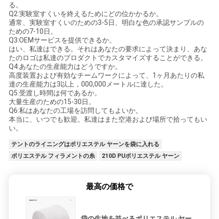
る。
Q2:実験室すくいを終えるためにどの位かかるか。
通常、実験室すくいのための3-5日、明白な色の承認サンプルの
ための7-10日。
Q3:OEMサービスを提供できるか。
はい、私達はできる。それはあなたの要求によって決まり、あな
たのロゴは私達のプロダクトでカスタマイズすることができる。
Q4:あなたの生産能力はどうですか。
高度装置および有効なチームワークによって、1ヶ月あたりの私
達の生産能力は3以上，000,000メートルに達した。
Q5:受渡し時間は何であるか。
大量生産のための15-30日。
Q6:私はあなたの工場を訪問してもよいか。
本当に、いつでも歓迎。私達はまた空港および場所で拾ってもい
い。
テントのライニングはポリエステル ヤーンを袋に入れる
ポリエステル フィラメントの糸
210D PUポリエステル ヤーン
最高の価格で
袋の生地を並べるポリエステル ヤー