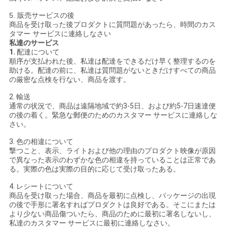
5. 販売サービスの後
商品を受け取った後プロダクトに質問題があったら、時間のカス
タマー サービスに連絡しなさい
私達のサービス
1.
配達について
順序が支払われた後、私達は配達をできるだけ早く整理するのを
助ける。配達の前に、私達は質問題がないときだけすべての商品
の厳密な点検を行ない、商品を渡す。
2. 輸送
通常の状況で、商品は遠隔地域で約3-5日、および約5-7日速達便
の後の着く。緊急な郵便のためのカスタマー サービスに連絡しな
さい。
3. 色の相違について
撃つこと、表示、ライトおよび他の理由のプロダクト映像が原因
で異なった表示のわずかな色の相違を持っていることは正常であ
る。実際の色は実際の目的に応じて受け取ったある。
4. レシートについて
商品を受け取った場合、商品を最初に点検し、パッケージの出現
の後で手形に署名すればプロダクトは良好である。そこにまたは
より少ない商品傷ついたら、商品のために最初に署名しないし、
私達のカスタマー サービスに最初に連絡しなさい。