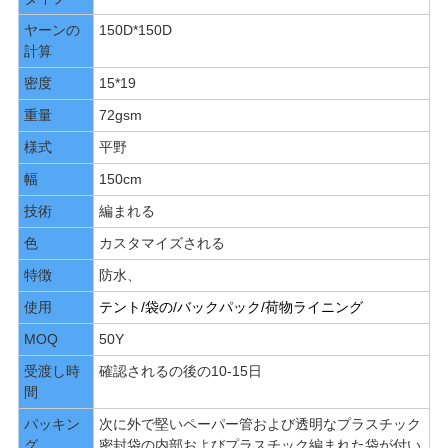
ヤーンの
150D*150D
PRIVACY
計算
POLICY
密度
15*19
重量
72gsm
様式
平野
幅
150cm
技術
編まれる
色
カスタマイズされる
特徴
防水、
使用
テント/袋の/バックパック/荷物ライニング
MOQ
50Y
受渡し時
確認されるの後の10-15日
間
パッキン
次に外で堅いペーパー管および透明なプラスチック
グ
密封袋の内部およびプラスチック編まれた袋が付い