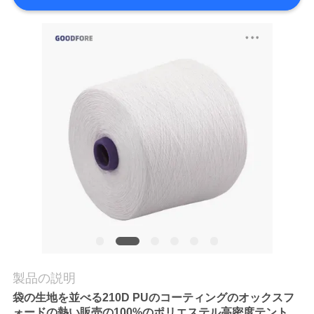
場
ツ
ア
ー
品
質
管
理
連
製品の説明
絡
袋の生地を並べる210D PUのコーティングのオックスフ
ォードの熱い販売の100%のポリエステル高密度テント