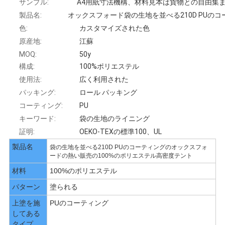
サンプル:
を
製品名:
色:
カスタマイズされた色
求
原産地:
江蘇
め
MOQ:
50y
構成:
100%ポリエステル
て
使用法:
広く利用された
パッキング:
ロール パッキング
く
コーティング:
PU
だ
キーワード:
袋の生地のライニング
証明:
OEKO-TEXの標準100、UL
さ
製品名
袋の生地を並べる210D PUのコーティングのオックスフォ
い
ードの熱い販売の100%のポリエステル高密度テント
材料
100%のポリエステル
パターン
塗られる
地
上塗を施
PUのコーティング
図
してある
タイプ