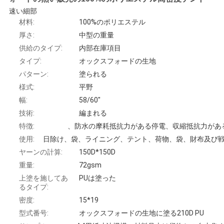
く
速い細部
材料:
100%のポリエステル
だ
厚さ:
中型の重量
さ
供給のタイプ:
内部在庫項目
タイプ:
オックスフォードの生地
い
パターン:
塗られる
様式:
平野
幅:
58/60"
ニ
技術:
編まれる
ュ
特徴:
使用:
ー
ヤーンの計算:
150D*150D
ス
重量:
72gsm
上塗を施してあ
PUは塗った
るタイプ:
引
密度:
15*19
型式番号:
オックスフォードの生地に塗る210D PU
金