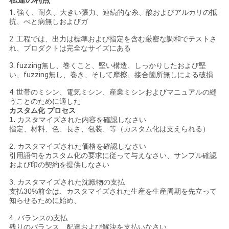
1.
強く、耐久、大きい張力、連続的な糸、酸およびアルカリの抵
抗、べと病無しおよびガ
2. 工程では、出力は標準および指定を含む厳密な調和でテストさ
れ、プロダクトは完全なサイズにある
3. fuzzing無し、巻くこと、堅い構造、しっかりしたおよび堅
い、fuzzing無し、巻き、そして摩擦、接合箇所無しによる破損
4. 世帯のミシン、電気ミシン、産業ミシンおよびマニュアルの縫
うことのために適した
カスタム化 プロセス
1.
カスタマイズされた内容を確認しなさい
指定、材料、色、長さ、包装、等（カスタム化は支えられる）
2. カスタマイズされた価格を確認しなさい
引用語句をカスタム化の要求に従って与えなさい、サンプル確認
および印の契約を提供しなさい
3. カスタマイズされた沈殿物の支払
支払30%前金は、カスタマイズされた生産を生産周期を先立って
知らせるために始め、
4. バランスの支払
残りのバランス、配達および解決を支払いなさい