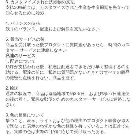
3. カスタマイズされた沈殿物の支払
支払30%前金は、カスタマイズされた生産を生産周期を先立って
知らせるために始め、
4. バランスの支払
残りのバランス、配達および解決を支払いなさい
5. 販売サービスの後
商品を受け取った後プロダクトに質問題があったら、時間のカス
タマー サービスに連絡しなさい
私達のサービス
1.
配達について
順序が支払われた後、私達は配達をできるだけ早く整理するのを
助ける。配達の前に、私達は質問題がないときだけすべての商品
の厳密な点検を行ない、商品を渡す。
2. 輸送
通常の状況で、商品は遠隔地域で約3-5日、および約5-7日速達便
の後の着く。緊急な郵便のためのカスタマー サービスに連絡しな
さい。
3. 色の相違について
撃つこと、表示、ライトおよび他の理由のプロダクト映像が原因
で異なった表示のわずかな色の相違を持っていることは正常であ
る。実際の色は実際の目的に応じて受け取ったある。