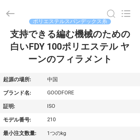
ヤ
ー.
Copyright
©
ポリエステルスパンデックス糸
2020
-
2026
支持できる編む機械のための
家
Goodfore
Tex
Machinery
白いFDY 100ポリエステル ヤ
へ
Co.,Ltd.
All
Rights
ーンのフィラメント
Reserved.
製
品
起源の場所:
中国
GOODFORE
ブランド名:
ビ
ISO
証明:
デ
210
モデル番号:
オ
最小注文数量:
1つのkg