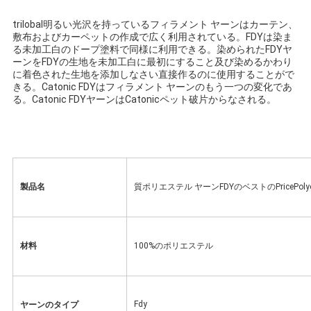
を
trilobal明るい光沢を持っているフィラメント ヤーンはカーテン、
敷布およびカーペットの作成で広く利用されている。FDYは染ま
求
る未加工白のドープ塗料で同様に利用できる。染められたFDYヤ
ーンをFDYの生地を未加工白に最初にすること及び染めるかわり
め
に着色された生地を添加しなさい直接作るのに使用することがで
きる。Catonic FDYはフィラメント ヤーンのもう一つの変化であ
る。Catonic FDYヤーンはCatonicペット破片からなされる。
て
く
だ
さ
製品名
質ポリエステル ヤーンFDYのベストのPricePo
い
材料
100%のポリエステル
地
図
Fdy
ヤーンのタイプ