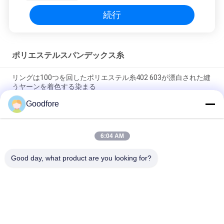
続行
ポリエステルスパンデックス糸
リングは100つを回したポリエステル糸402 603が漂白された縫
うヤーンを着色する染まる
Goodfore
280d白い半マットのスパンデックス ヤーンのフィラメントの産
業編むリボン
6:04 AM
支持できる編む機械のための白いFDY 100ポリエステル ヤーン
のフィラメント
Good day, what product are you looking for?
人気カテゴリ
すべて
ジャカード編む織機
電子ジャカード織機