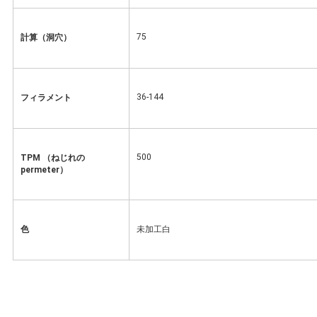
75
計算（洞穴）
36-144
フィラメント
500
TPM （ねじれの
permeter）
色
未加工白