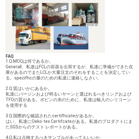
FAQ
1.Q:MOQは何であるか。
Generall、私達はFCLの容器を出荷するが、私達に準備ができた在
庫があるのでまたLCLか大量注文のそれをすることを決定してい
る。specifhcの量のための私達に連絡しなさい。
2.Q:質はいかにあるか。
私達にバージンおよび明るいヤーンと選ばれるべきリングおよび
TFOの質がある。ボビンの糸のために、私達は輸入のシリコーン
を使用する
3.Q:国際的な確認されたcertifhcateがあるか。
はい、私達にOeko-tex Certifcateがある。私達のプロダクトにま
たSGSからのテスト レポートがある。
4.Q:私は点検するべきサンプルがあってもいいか。