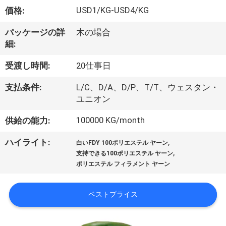
USD1/KG-USD4/KG
価格:
わ
た
パッケージの詳
木の場合
細:
し
受渡し時間:
20仕事日
た
支払条件:
L/C、D/A、D/P、T/T、ウェスタン・
ち
ユニオン
に
100000 KG/month
供給の能力:
つ
,
ハイライト:
白いFDY 100ポリエステル ヤーン
,
い
支持できる100ポリエステル ヤーン
ポリエステル フィラメント ヤーン
て
ベストプライス
工