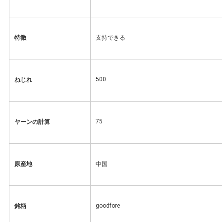
PRIVACY
POLICY
特徴
支持できる
500
ねじれ
75
ヤーンの計算
原産地
中国
goodfore
銘柄