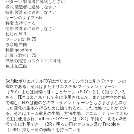
パターン:製造者に連絡しなさい
く
様式:製造者に連絡しなさい
技術:製造者に連絡しなさい
だ
ヤーンのタイプ:Fdy
特徴:支持できる
さ
使用:製造者に連絡しなさい
ねじれ:500
ヤーンの計算:75
い
原産地:中国
銘柄:goodfore
計算（洞穴）:75
供給の指定:カスタマイズ可能
ニ
色:未加工白
ュ
SoftlizポリエステルFDYはポリエステル十分に引き分けヤーンの
ー
省略である。それはまたポリエステル フィラメント ヤーン
（PFY）または回転の引くことヤーン（SDY）として知っている
ス
ある。FDYはよこ糸として主に使用されるか、または生地の作成
で編む。FDYは他のどのフィラメント ヤーンともさまざまな異な
った変化の生地を得るために編まれるか、または編むことができ
る。それはホーム家具の生地、方法生地、デニム、テリー タオル
引
で主に使用され、others.FDYヤーンは（SD）半鈍く、明るい3光
沢で主に利用でき– （BR）明るい円セクション及びTrilobleを
（TBR）持ち三角の横断面を持っている
金