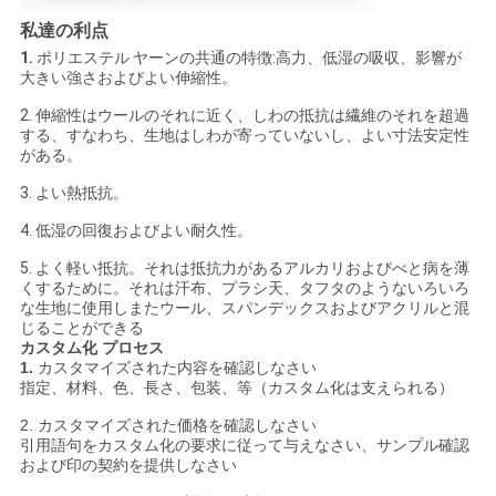
私達の利点
1.
ポリエステル ヤーンの共通の特徴:高力、低湿の吸収、影響が
大きい強さおよびよい伸縮性。
2. 伸縮性はウールのそれに近く、しわの抵抗は繊維のそれを超過
する、すなわち、生地はしわが寄っていないし、よい寸法安定性
がある。
3. よい熱抵抗。
4. 低湿の回復およびよい耐久性。
5. よく軽い抵抗。それは抵抗力があるアルカリおよびべと病を薄
くするために。それは汗布、プラシ天、タフタのようないろいろ
な生地に使用しまたウール、スパンデックスおよびアクリルと混
じることができる
カスタム化 プロセス
1.
カスタマイズされた内容を確認しなさい
指定、材料、色、長さ、包装、等（カスタム化は支えられる）
2. カスタマイズされた価格を確認しなさい
引用語句をカスタム化の要求に従って与えなさい、サンプル確認
および印の契約を提供しなさい