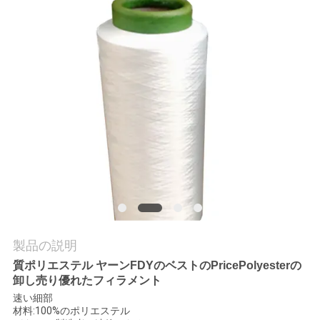
場
ツ
ア
ー
品
質
管
理
製品の説明
質ポリエステル ヤーンFDYのベストのPricePolyesterの
連
卸し売り優れたフィラメント
速い細部
絡
材料:100%のポリエステル