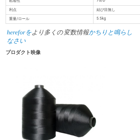
7G/D
粘着性
利点
結び目無し
PRIVACY
5.5kg
重量/ロール
POLICY
hereforを
より多くの
変数情報
かちりと鳴らし
なさい
プロダクト映像