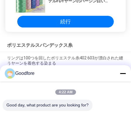
テルFDYヤーンのバージン白い
150D/48F/96F/144F
続行
ポリエステルスパンデックス糸
リングは100つを回したポリエステル糸402 603が漂白された縫
うヤーンを着色する染まる
Goodfore
280d白い半マットのスパンデックス ヤーンのフィラメントの産
業編むリボン
4:22 AM
支持できる編む機械のための白いFDY 100ポリエステル ヤーン
のフィラメント
Good day, what product are you looking for?
人気カテゴリ
すべて