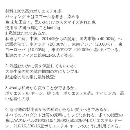
材料:100%高力ポリエステル糸
パッキング:王はスプールを巻き、染める
色:未加工白く、黒いおよびカスタマイズされた色
使用法:の縫う編むことkintting
1.私達はだれであるか。
私達は江蘇、中国、2014年からの開始、国内市場（40.00%）へ
の販売法で、南アジア（20.00%）、東南アジア（20.00%）、東
ヨーロッパ（10.00%）、東のアジア（10.00%）基づいている。
私達のオフィスに総約11-50人がある。
2. 私達はいかに質を保証してもいいか。
大量生産の前の試作期間の常にサンプル;
郵送物の前の常に最終検査;
3.whatは私達から買うことができるか。
ポリエステル ヤーン、縫う糸、ポリエステル糸、ナイロン糸、高
い粘着性の糸
4. なぜ他の製造者からの私達からない買うべきであるか。
すべてのプロダクトは質の原料によってなされる。多くの指定の
糸はAAのレベル210/3210/4,250/2250/3250/4ポリエステル ヤー
ン、210/16,300/16空ポリエステル ヤーンのように利用できる。