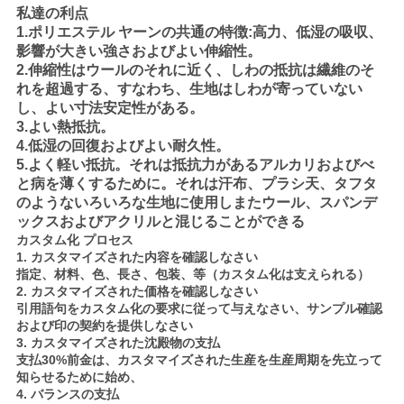
私達の利点
1.ポリエステル ヤーンの共通の特徴:高力、低湿の吸収、
影響が大きい強さおよびよい伸縮性。
2.伸縮性はウールのそれに近く、しわの抵抗は繊維のそ
れを超過する、すなわち、生地はしわが寄っていない
し、よい寸法安定性がある。
3.よい熱抵抗。
4.低湿の回復およびよい耐久性。
5.よく軽い抵抗。それは抵抗力があるアルカリおよびべ
と病を薄くするために。それは汗布、プラシ天、タフタ
のようないろいろな生地に使用しまたウール、スパンデ
ックスおよびアクリルと混じることができる
カスタム化 プロセス
1.
カスタマイズされた内容を確認しなさい
指定、材料、色、長さ、包装、等（カスタム化は支えられる）
2. カスタマイズされた価格を確認しなさい
引用語句をカスタム化の要求に従って与えなさい、サンプル確認
および印の契約を提供しなさい
3. カスタマイズされた沈殿物の支払
支払30%前金は、カスタマイズされた生産を生産周期を先立って
知らせるために始め、
4. バランスの支払