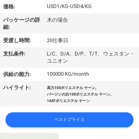
USD1/KG-USD4/KG
価格:
わ
た
パッケージの詳
木の場合
細:
し
受渡し時間:
20仕事日
た
支払条件:
L/C、D/A、D/P、T/T、ウェスタン・
ち
ユニオン
に
100000 KG/month
供給の能力:
つ
,
ハイライト:
高力100ポリエステル ヤーン
,
い
バージンの白100ポリエステル ヤーン
144Fポリエステル ヤーン
て
ベストプライス
工