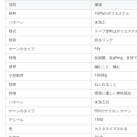
項目
価値
を
材料
100%のポリエステル
求
パターン
未加工
様式
ドープ塗料はポリエステル
め
技術
回るリング
て
Fdy
ヤーンのタイプ
く
特徴
反細菌、反pilling、支
使用
編むこと、編む
だ
1000kg
小型順序
さ
技術
ねじれること
特徴
環境に優しい摩耗抵抗
い
パターン
未加工白
ヤーンのタイプ
FDYのナイロン ヤーン
地
150D
デニール
図
色
カスタマイズされる