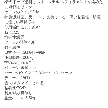
様式:ドープ塗料はポリエステルfdyフィラメントを染めた
く
技術:回るリング
ヤーンのタイプ:Fdy
だ
特徴:反細菌、反pilling、支持できる、高い粘着性、環境
に優しい摩耗抵抗
さ
使用:編むこと、編む
ねじれ:S
い
均等性:優秀
ヤーンの計算:48F
強さ:優秀
ニ
型式番号:150D/48F/96F
小型順序:1000kg
ュ
技術:ねじれること
パターン:未加工白
ー
ヤーンのタイプ:FDYのナイロン ヤーン
デニール:150D
ス
色:カスタマイズされる
粘着性:7G/D
利点:結び目無し
引
重量/ロール:5.5kg
金