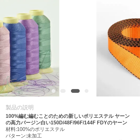
場
ツ
ア
ー
品
質
管
理
製品の説明
100%編む編むことのための新しいポリエステル ヤーン
連
の高力バージン白い150D/48F/96F/144F FDYのヤーン
材料:100%のポリエステル
絡
パターン:未加工