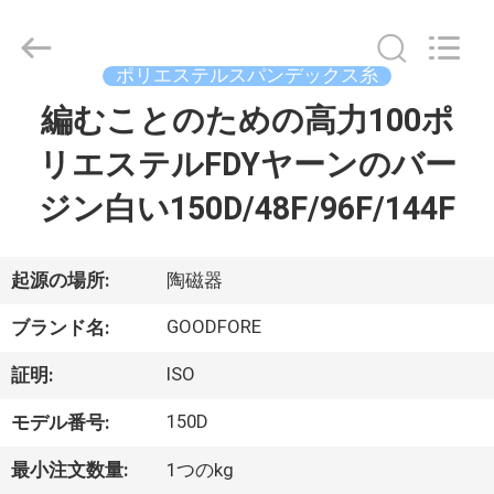
ヤ
ー.
Copyright
©
ポリエステルスパンデックス糸
2020
-
2026
編むことのための高力100ポ
家
Goodfore
Tex
Machinery
リエステルFDYヤーンのバー
へ
Co.,Ltd.
All
Rights
ジン白い150D/48F/96F/144F
Reserved.
製
品
起源の場所:
陶磁器
GOODFORE
ブランド名:
ビ
ISO
証明:
デ
150D
モデル番号:
オ
最小注文数量:
1つのkg