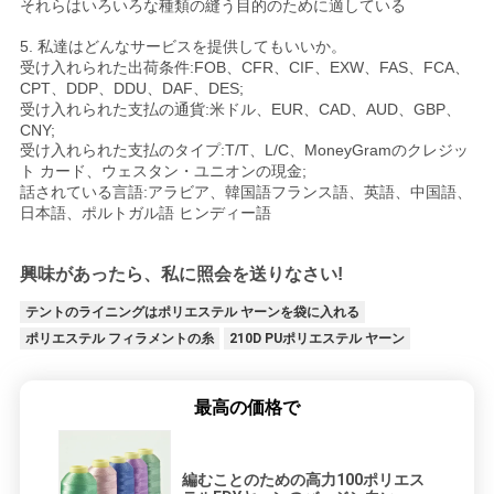
それらはいろいろな種類の縫う目的のために適している
5. 私達はどんなサービスを提供してもいいか。
受け入れられた出荷条件:FOB、CFR、CIF、EXW、FAS、FCA、
CPT、DDP、DDU、DAF、DES;
受け入れられた支払の通貨:米ドル、EUR、CAD、AUD、GBP、
CNY;
受け入れられた支払のタイプ:T/T、L/C、MoneyGramのクレジッ
ト カード、ウェスタン・ユニオンの現金;
話されている言語:アラビア、韓国語フランス語、英語、中国語、
日本語、ポルトガル語 ヒンディー語
興味があったら、私に照会を送りなさい!
テントのライニングはポリエステル ヤーンを袋に入れる
ポリエステル フィラメントの糸
210D PUポリエステル ヤーン
最高の価格で
編むことのための高力100ポリエス