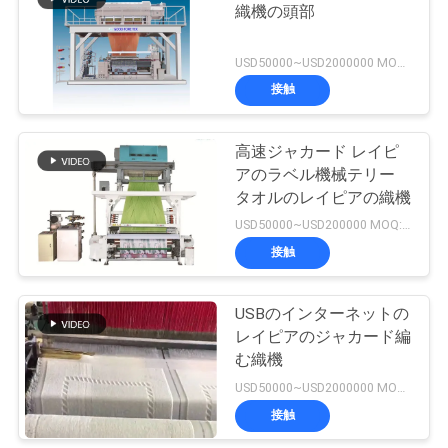
織機の頭部
く
14
だ
USD50000~USD2000000 MOQ:1set
編む織機を調整して
接触
さ
下さい
い
高速ジャカード レイピ
アのラベル機械テリー
タオルのレイピアの織機
ニ
USD50000~USD200000 MOQ:1set
ュ
接触
19
ー
電子ジャカード コ
USBのインターネットの
ス
レイピアのジャカード編
ントローラー
む織機
USD50000~USD2000000 MOQ:1set
引
接触
金