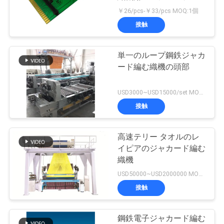
場
￥26/pcs-￥33/pcs MOQ:1個
ツ
接触
15
ア
ジャカード馬具の
単一のループ鋼鉄ジャカ
ー
ード編む織機の頭部
コード
USD3000~USD15000/set MOQ:1セット
品
接触
質
管
高速テリー タオルのレ
10
イピアのジャカード編む
ラベルの織機を調
理
織機
USD50000~USD2000000 MOQ:1set
整して下さい
接触
連
絡
鋼鉄電子ジャカード編む