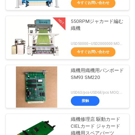
今すぐお問い合わせ
わ
た
HOT
550RPMジャカード編む
24
織機
し
ジャカード頭部
た
USD50000~USD2000000 MOQ:1set
今すぐお問い合わせ
ち
に
織機用織機用パンボード
SM93 SM220
つ
20
い
USD63/pcs-USD68/pcs MOQ:1個
ジャカード馬具を
接触
て
完了して下さい
織機修理店 駆動カード
工
CIELカード ジャカード
織機用スペアパーツ