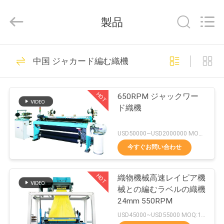
ヤ
ー.
製品
Copyright
©
2020
-
2026
家
21
Goodfore
Tex
中国 ジャカード編む織機
ジャカード編む織
Machinery
へ
Co.,Ltd.
All
Rights
機
Reserved.
HOT
650RPM ジャックワー
製
ド織機
品
USD50000~USD2000000 MOQ:1セット
今すぐお問い合わせ
22
ビ
HOT
織物機械高速レイピア機
デ
電子ジャカード織機
械との編むラベルの織機
オ
24mm 550RPM
USD45000~USD55000 MOQ:1set