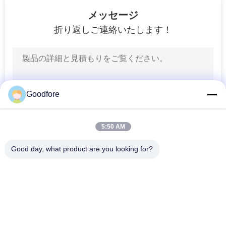
19
メッセージ
PRIVACY
レイピアの編む織
折り返しご連絡いたします！
POLICY
機
Goodfore
11
5:50 AM
自動シャトルの織
Good day, what product are you looking for?
機
人気カテゴリ
すべて
ジャカード編む織機
電子ジャカード織機
123