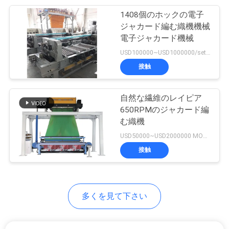
を
1408個のホックの電子
41
ジャカード編む織機機械
織物の機械類のため
求
電子ジャカード機械
USD100000~USD1000000/set MOQ:1set
め
の修正
接触
て
く
自然な繊維のレイピア
650RPMのジャカード編
だ
む織機
25
USD50000~USD2000000 MOQ:1set
さ
空気ジェット機の
接触
い
織機
地
多くを見て下さい
図