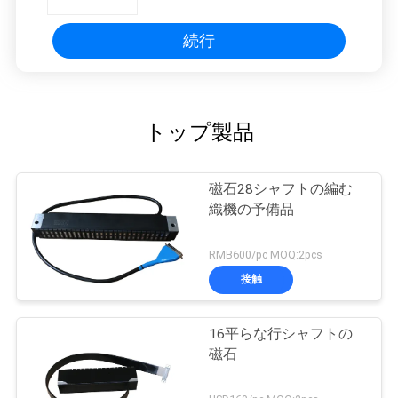
PRIVACY
続行
POLICY
トップ製品
磁石28シャフトの編む
織機の予備品
RMB600/pc MOQ:2pcs
接触
16平らな行シャフトの
磁石