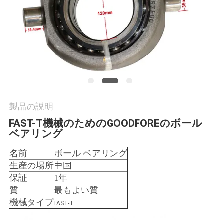
場
ツ
ア
ー
品
製品の説明
質
FAST-T機械のためのGOODFOREのボール
ベアリング
管
名前
ボール ベアリング
理
生産の場所
中国
保証
1年
連
質
最もよい質
機械タイプ
FAST-T
絡