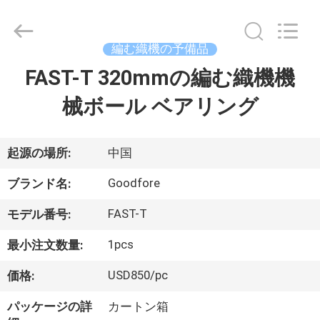
ヤ
ー.
Copyright
©
編む織機の予備品
2020
-
2026
FAST-T 320mmの編む織機機
家
Goodfore
Tex
Machinery
械ボール ベアリング
へ
Co.,Ltd.
All
Rights
Reserved.
製
起源の場所:
中国
品
Goodfore
ブランド名:
FAST-T
モデル番号:
ビ
1pcs
最小注文数量:
デ
USD850/pc
価格:
オ
パッケージの詳
カートン箱