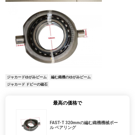
を
求
め
て
く
だ
ジャカードゆがみビーム
編む織機のゆがみビーム
さ
ジャカード ドビーの磁石
い
最高の価格で
地
FAST-T 320mmの編む織機機械ボー
図
ル ベアリング