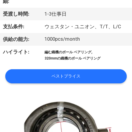
細:
わ
受渡し時間:
1-3仕事日
た
支払条件:
ウェスタン・ユニオン、T/T、L/C
し
1000pcs/month
供給の能力:
た
,
ハイライト:
編む織機のボール ベアリング
ち
320mmの織機のボール ベアリング
に
ベストプライス
つ
い
て
工