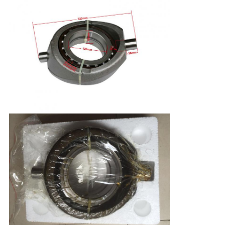
く
だ
さ
い
ニ
ュ
ー
ス
引
金