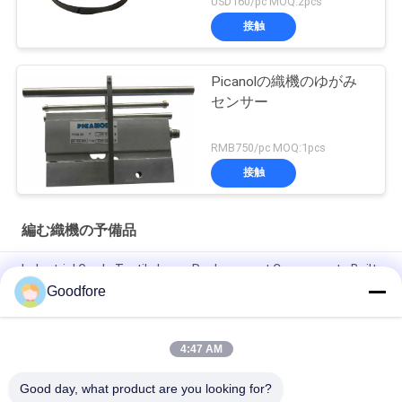
USD160/pc MOQ:2pcs
接触
Picanolの織機のゆがみ
センサー
RMB750/pc MOQ:1pcs
接触
編む織機の予備品
Industrial Grade Textile Loom Replacement Components Built
to Withstand Harsh Operating Conditions and Ensure
Goodfore
Consistent
Right Gripper Opener Strip
4:47 AM
Left opener for MBJ3
Good day, what product are you looking for?