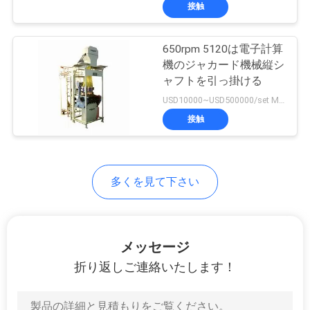
接触
わ
た
650rpm 5120は電子計算
機のジャカード機械縦シ
し
ャフトを引っ掛ける
た
USD10000~USD500000/set MOQ:1セット
接触
ち
に
つ
多くを見て下さい
い
て
メッセージ
折り返しご連絡いたします！
工