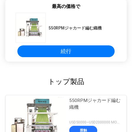
最高の価格で
を
求
550RPMジャカード編む織機
め
て
続行
く
だ
さ
トップ製品
い
550RPMジャカード編む
織機
地
USD50000~USD2000000 MOQ:1set
図
接触