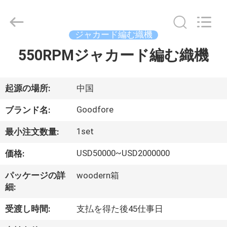
ヤ
ー.
Copyright
©
ジャカード編む織機
2020
-
2026
550RPMジャカード編む織機
家
Goodfore
Tex
Machinery
へ
Co.,Ltd.
All
Rights
起源の場所:
中国
Reserved.
製
Goodfore
ブランド名:
品
1set
最小注文数量:
USD50000~USD2000000
価格:
ビ
パッケージの詳
woodern箱
デ
細:
オ
受渡し時間:
支払を得た後45仕事日