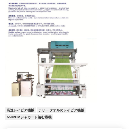
く
だ
さ
い
ニ
ュ
ー
ス
高速レイピア機械
テリー タオルのレイピア機械
引
650RPMジャカード編む織機
金