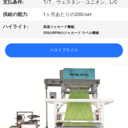
支払条件:
T/T、ウェスタン・ユニオン、L/C
わ
供給の能力:
1ヶ月あたりの200/set
た
,
ハイライト:
高速ジャカード機械
し
550のRPMのジャカード ラベル機械
た
ベストプライス
ち
に
つ
い
て
工