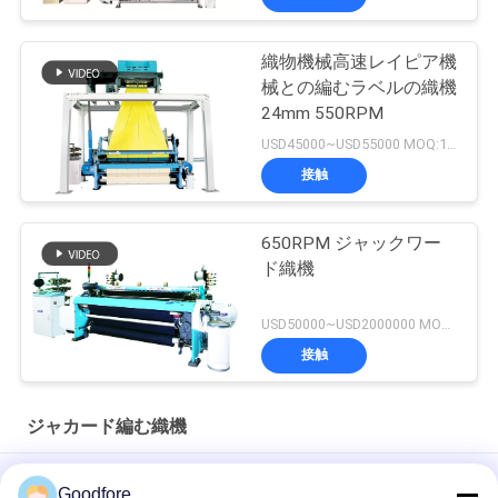
PRIVACY
織物機械高速レイピア機
POLICY
械との編むラベルの織機
24mm 550RPM
USD45000~USD55000 MOQ:1set
接触
650RPM ジャックワー
ド織機
USD50000~USD2000000 MOQ:1セット
接触
ジャカード編む織機
織機用織機用パンボード SM93 SM220
Goodfore