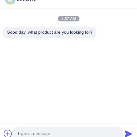
織機修理店 駆動カード CIELカード ジャカード織機用スペアパー
ツ
5:37 AM
良質750RPM 5120は電子デジタル ジャカード機械を引っ掛ける
Good day, what product are you looking for?
人気カテゴリ
すべて
ジャカード編む織機
電子ジャカード織機
ジャカード馬具を完
ジャカード頭部
了して下さい
ジャカード馬具のコ
ラベルの織機を調整
ード
して下さい
編む織機を調整して
電子ジャカード コン
下さい
トローラー
見積依頼