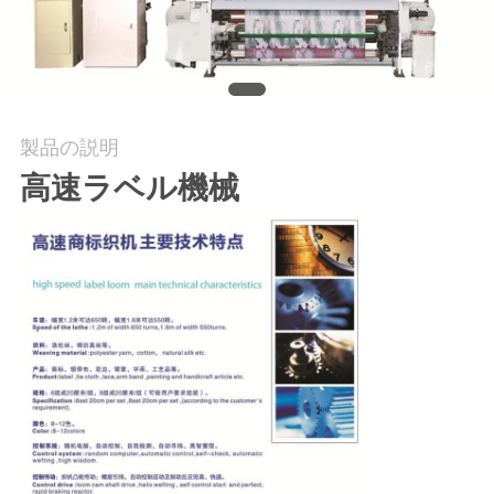
場
ツ
ア
ー
製品の説明
高速ラベル機械
品
質
管
理
連
絡