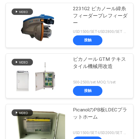
2231G2 ピカノール緯糸
フィーダープレフィーダ
ー
USD1500/SET-USD2800/SET MOQ:1/set
接触
ピカノール GTM テキス
タイル機械用改造
500-2500/set MOQ:1/set
接触
PicanolのPB板LDECプラ
ットホーム
USD1500/SET-USD2000/SET MOQ:1set