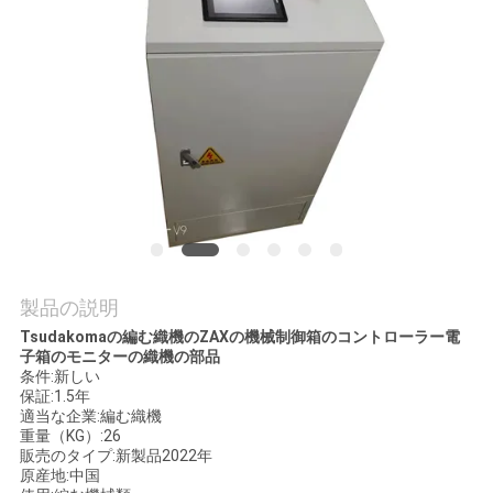
場
ツ
ア
ー
品
質
管
製品の説明
Tsudakomaの編む織機のZAXの機械制御箱のコントローラー電
理
子箱のモニターの織機の部品
条件:新しい
保証:1.5年
適当な企業:編む織機
連
重量（KG）:26
販売のタイプ:新製品2022年
絡
原産地:中国