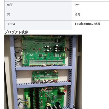
保証
1年
を
質
良質
求
モデル
Tsudakomaの
織機
め
プロダクト映像
て
く
だ
さ
い
地
図