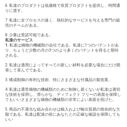
6. 私達のプロダクトは低価格で良質プロダクトを提供し、時間通
りに渡す。
7. 私達に全プロセスの速く、熱狂的なサービスを与える専門の販
売のチームがある。
8. 少量は受諾可能である。
私達のサービス
1.
私達は織物の機械類の会社である。私達に1つのパテントがあ
り、ちょうど少数の月の3つのより多くのパテントを得ると期待
される。
2. 私達は適用によってすべての新しい材料を必要な場合にだけ開
発して喜んでである。
3. 構成制御の有利な技術、特にさまざまな付属品の製造業。
4. 私達は通常織物の機械類のために制御し易くないが私達は適切
な技術を採用し、滑らかな、ディフェクト フリーの表面を保障し
てもいいさまざまな織物の機械類の非常によい表面を投げた。
5. 商品の不適当な組み合わせは輸入および輸出貿易の致命的な欠
陥である。私達は配達の前にあなたとの正確な確認を保障しても
いい