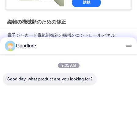
接触
織物の機械類のための修正
電子ジャカード電気制御箱の織機のコントロール パネル
Goodfore
織物の機械類部品の新しい中国のレイピア テープ織機蓄積装置
のWeft送り装置
9:31 AM
空気ジェット機のレイピアの織機のための織物の機械類部品の
PBの修正LDECのプラットホームの使用
Good day, what product are you looking for?
人気カテゴリ
すべて
ジャカード編む織機
電子ジャカード織機
ジャカード馬具を完
ジャカード頭部
了して下さい