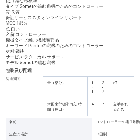
使用:編む機械類
く
タイプ:Sometの編む織機のためのコントローラー
質:良質
だ
保証サービスの後:オンライン サポート
MOQ:1部分
色:白い
さ
名前:コントローラー
機械タイプ:編む機械類部品
い
キーワード:Panterの織機のためのコントローラー
材料:鋼鉄
サービス:テクニカル サポート
モデル:Sometの編む織機
ニ
包装及び配達
ュ
調達期間:
量（部分）
1
2
>7
-
-
ー
1
7
ス
米国東部標準時刻.時
4
7
交渉され
間（幾日）
るため
名前
コントローラーの電子制
引
生産の場所
中国製
金