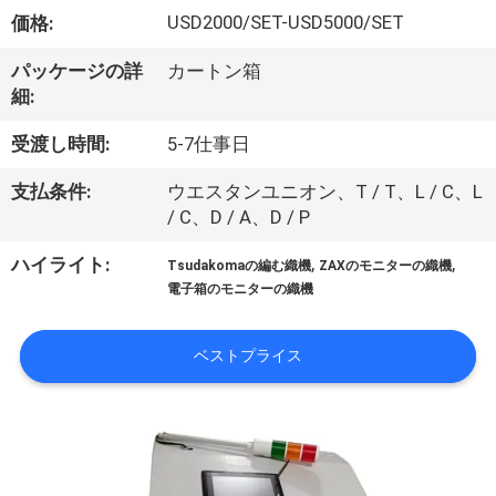
USD2000/SET-USD5000/SET
価格:
わ
た
パッケージの詳
カートン箱
細:
し
受渡し時間:
5-7仕事日
た
支払条件:
ウエスタンユニオン、T / T、L / C、L
ち
/ C、D / A、D / P
に
,
,
ハイライト:
Tsudakomaの編む織機
ZAXのモニターの織機
つ
電子箱のモニターの織機
い
ベストプライス
て
工