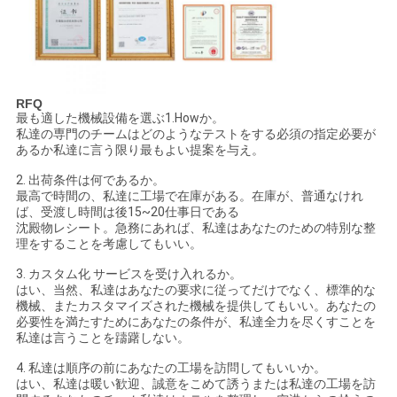
RFQ
最も適した機械設備を選ぶ1.Howか。
私達の専門のチームはどのようなテストをする必須の指定必要が
あるか私達に言う限り最もよい提案を与え。
2. 出荷条件は何であるか。
最高で時間の、私達に工場で在庫がある。在庫が、普通なけれ
ば、受渡し時間は後15~20仕事日である
沈殿物レシート。急務にあれば、私達はあなたのための特別な整
理をすることを考慮してもいい。
3. カスタム化 サービスを受け入れるか。
はい、当然、私達はあなたの要求に従ってだけでなく、標準的な
機械、またカスタマイズされた機械を提供してもいい。あなたの
必要性を満たすためにあなたの条件が、私達全力を尽くすことを
私達は言うことを躊躇しない。
4. 私達は順序の前にあなたの工場を訪問してもいいか。
はい、私達は暖い歓迎、誠意をこめて誘うまたは私達の工場を訪