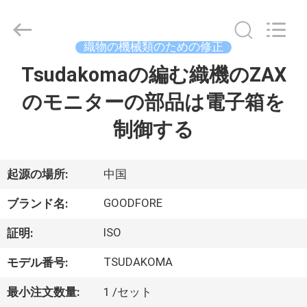
ヤ
ー.
Copyright
©
織物の機械類のための修正
2020
-
2026
Tsudakomaの編む織機のZAX
家
Goodfore
Tex
Machinery
のモニターの部品は電子箱を
へ
Co.,Ltd.
All
Rights
制御する
Reserved.
製
品
起源の場所:
中国
GOODFORE
ブランド名:
ビ
ISO
証明:
デ
TSUDAKOMA
モデル番号:
オ
最小注文数量:
1 /セット