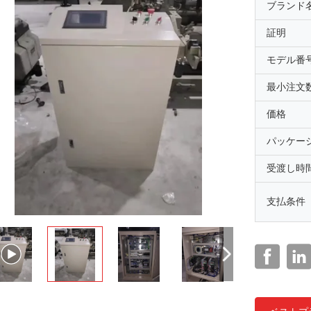
ブランド
証明
モデル番
最小注文
価格
パッケー
受渡し時
支払条件