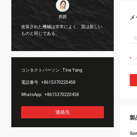
メ
デニス
は新しい
ジャカード機械の質は非常によく、友人に
推薦された。
コンタクトパーソン :
Tina Yang
電話番号 :
+8615370220458
WhatsApp :
+8615370220458
連絡先
製
S