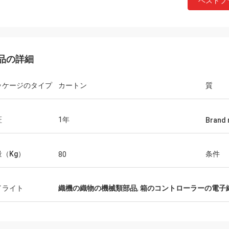
ベストプ
品の詳細
ッケージのタイプ
カートン
質
証
1年
Brand
量（Kg）
条件
80
イライト
織機の織物の機械類部品
,
箱のコントローラーの電子