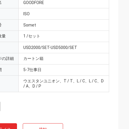
名
GOODFORE
ISO
号
Somet
数量
1 /セット
USD2000/SET-USD5000/SET
ジの詳細
カートン箱
間
5-7仕事日
ウエスタンユニオン、T / T、L / C、L / C、D
/ A、D / P