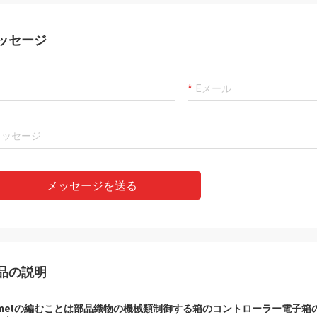
ッセージ
Alger
プロダクトは非常によく、質は非常によ
い。私はそれを買い戻す。
メッセージを送る
品の説明
ometの編むことは部品織物の機械類制御する箱のコントローラー電子