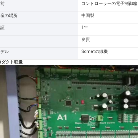
名前
コントローラーの電子制御箱
生産の場所
中国製
保証
1年
質
良質
モデル
Sometの
織機
ロダクト映像