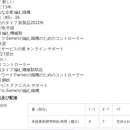
件:新しい
:1.5年
当な企業:編む織機
（KG）:26
のタイプ:新製品2022年
産地:中国
用:編む機械類
イプ:Sometの編む織機のためのコントローラー
良質
証サービスの後:オンライン サポート
Q:1部分
白い
前:コントローラー
械タイプ:編む機械類部品
ーワード:Panterの織機のためのコントローラー
:鋼鉄
ービス:テクニカル サポート
ル:Sometの編む織機
装及び配達
期間:
量（部分）
1 - 1
2 - 7
>7
米国東部標準時刻.時間（幾日）
4
7
交渉さ