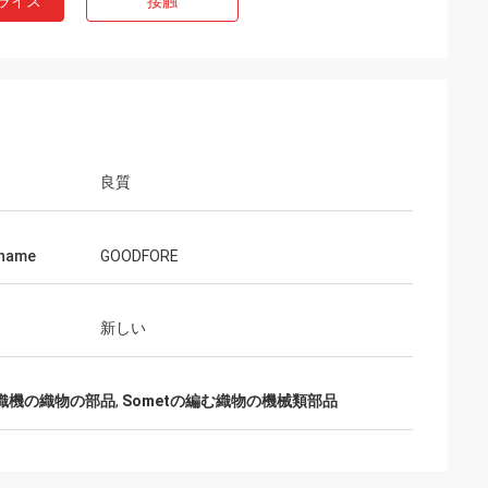
ライス
接触
良質
 name
GOODFORE
新しい
織機の織物の部品
,
Sometの編む織物の機械類部品