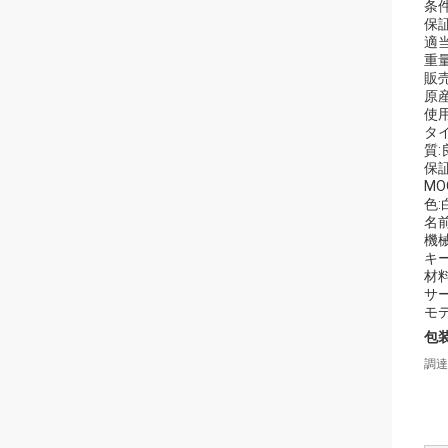
条
保証
適
重量
販売
原
使
タ
質:
保
MO
色:
名
機
キ
材料
サ
モデ
包
調達