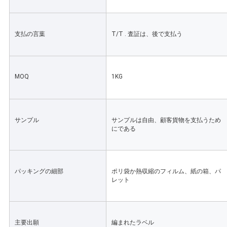
を
求
支払の言葉
T/T . 査証は、後で支払う
め
て
MOQ
1KG
く
だ
サンプル
サンプルは自由、顧客貨物を支払うため
にである
さ
い
パッキングの細部
ポリ袋か熱収縮のフィルム、紙の箱、パ
レット
地
図
主要出願
編まれたラベル