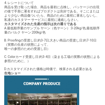
4. レシートについて
商品を受け取った場合、商品を最初に点検し、パッケージの出現
の後で手形に署名すればプロダクトは良好である。そこにまたは
より少ない商品傷ついたら、商品のために最初に署名しないし、
私達のカスタマー サービスに最初に連絡しなさい。
カスタマイズされた生産の指示は次の通りである
A.最低順序量のサンプル ヤーン（色ヤーン）:3-20kg/色;最低順序
量のバルク ヤーン:200kg/色
B. Proofingの受渡し日:約3-7日;大きい商品の受渡し日:約7-10日
（実際の生産の状態によって、
唯一の参照のための受渡し日）
C. Colorカード受渡し日:約3-4日（染まる工場の実際の状態による
参照のために、）
D.カスタマイズされた価格は時価で、検算される必要がある
生地ショー