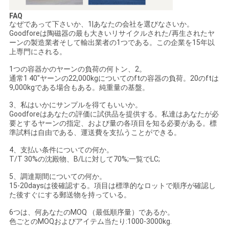
FAQ
なぜであって下さいか、1|あなたの会社を選びなさいか。
Goodforeは陶磁器の最も大きいリサイクルされた/再生されたヤ
ーンの製造業者そして輸出業者の1つである。この企業を15年以
上専門にされる。
1つの容器かのヤーンの負荷の何トン、2。
通常1 40"ヤーンの22,000kgについてのftの容器の負荷。20のftは
9,000kgである場合もある。純重量の基盤。
3、私はいかにサンプルを得てもいいか。
Goodforeはあなたの評価に試供品を提供する。私達はあなたが必
要とするヤーンの指定、および量の各項目を知る必要がある。標
準試料は自由である、運送費を支払うことができる。
4、支払い条件についての何か。
T/T 30%の沈殿物、B/Lに対して70%;一覧でLC;
5、調達期間についての何か。
15-20daysは後確認する。項目は標準的なロットで順序が確認し
た後すぐにする郵送物を持っている。
6つは、何あなたのMOQ （最低順序量）であるか。
色ごとのMOQおよびアイテム当たり:1000-3000kg.