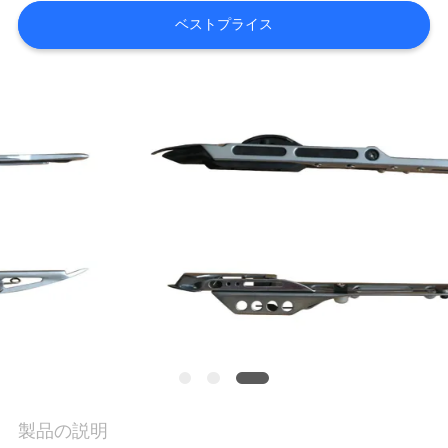
わ
ベストプライス
た
し
た
ち
に
つ
い
て
工
製品の説明