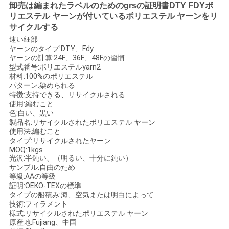
場
卸売は編まれたラベルのためのgrsの証明書DTY FDYポ
リエステル ヤーンが付いているポリエステル ヤーンをリ
ツ
サイクルする
速い細部
ア
ヤーンのタイプ:DTY、Fdy
ヤーンの計算:24F、36F、48Fの習慣
ー
型式番号:ポリエステルyarn2
材料:100%のポリエステル
パターン:染められる
特徴:支持できる、リサイクルされる
品
使用:編むこと
色:白い、黒い
質
製品名:リサイクルされたポリエステル ヤーン
使用法:編むこと
管
タイプ:リサイクルされたヤーン
MOQ:1kgs
光沢:半鈍い、（明るい、十分に鈍い）
理
サンプル:自由のため
等級:AAの等級
証明:OEKO-TEXの標準
タイプの船積み:海、空気または明白によって
連
技術:フィラメント
様式:リサイクルされたポリエステル ヤーン
絡
原産地:Fujiang、中国