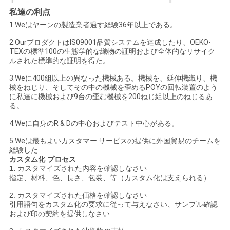
私達の利点
1.Weはヤーンの製造業者過す経験36年以上である。
2.OurプロダクトはIS09001品質システムを達成したり、OEKO-
TEXの標準100の生態学的な織物の証明および全体的なリサイク
ルされた標準的な証明を得た。
3.Weに400組以上の異なった機械ある。機械を、延伸機織り、機
械をねじり、そしてその中の機械を歪めるPOYの回転装置のよう
に私達に機械および9台の歪む機械を200ねじ組以上のねじるあ
る。
4.Weに自身のR & Dの中心およびテスト中心がある。
5.Weは最もよいカスタマー サービスの提供に外国貿易のチームを
経験した
カスタム化 プロセス
1.
カスタマイズされた内容を確認しなさい
指定、材料、色、長さ、包装、等（カスタム化は支えられる）
2. カスタマイズされた価格を確認しなさい
引用語句をカスタム化の要求に従って与えなさい、サンプル確認
および印の契約を提供しなさい