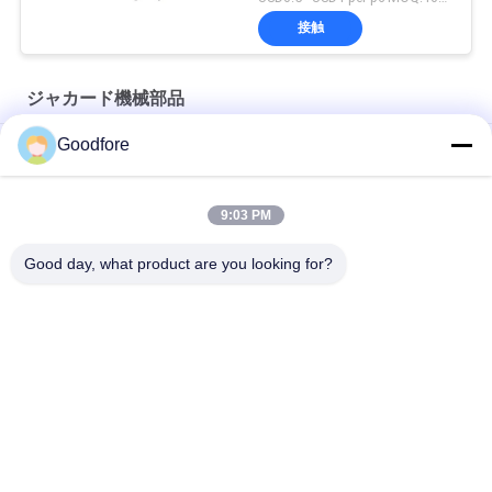
接触
ジャカード機械部品
Goodfore
MBJ2用 JLM001 レギュレーターヘッド
MBJ2用のジャッカード小カード
9:03 PM
ミュラー用ドロップハンドルバー
Good day, what product are you looking for?
人気カテゴリ
すべて
ジャカード編む織機
電子ジャカード織機
ジャカード馬具を完
ジャカード頭部
了して下さい