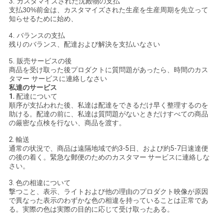
3. カスタマイズされた沈殿物の支払
支払30%前金は、カスタマイズされた生産を生産周期を先立って
知らせるために始め、
4. バランスの支払
残りのバランス、配達および解決を支払いなさい
5. 販売サービスの後
商品を受け取った後プロダクトに質問題があったら、時間のカス
タマー サービスに連絡しなさい
私達のサービス
1.
配達について
順序が支払われた後、私達は配達をできるだけ早く整理するのを
助ける。配達の前に、私達は質問題がないときだけすべての商品
の厳密な点検を行ない、商品を渡す。
2. 輸送
通常の状況で、商品は遠隔地域で約3-5日、および約5-7日速達便
の後の着く。緊急な郵便のためのカスタマー サービスに連絡しな
さい。
3. 色の相違について
撃つこと、表示、ライトおよび他の理由のプロダクト映像が原因
で異なった表示のわずかな色の相違を持っていることは正常であ
る。実際の色は実際の目的に応じて受け取ったある。