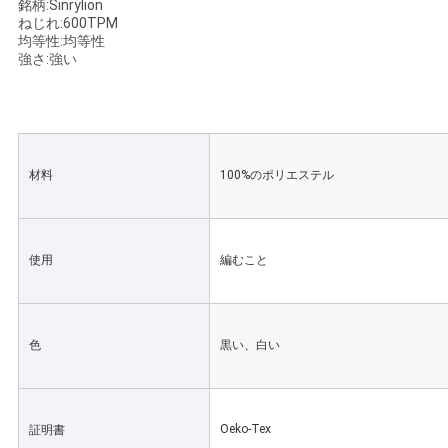
銘柄:Sinrylion
く
ねじれ:600TPM
均等性:均等性
だ
強さ:強い
さ
い
材料
100%のポリエステル
ニ
ュ
使用
編むこと
ー
ス
色
黒い、白い
引
Oeko-Tex
証明書
金