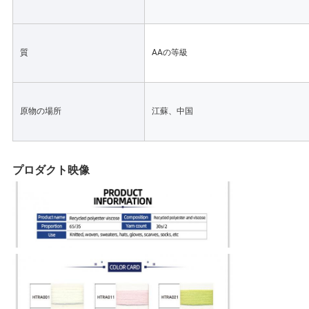
PRIVACY
POLICY
質
AAの等級
原物の場所
江蘇、中国
プロダクト映像