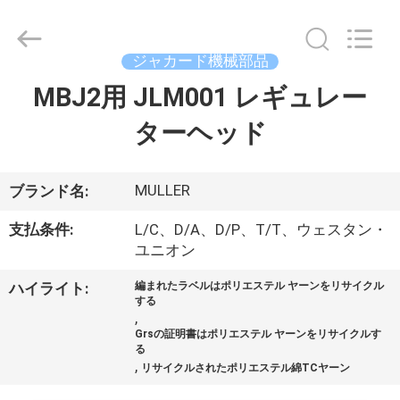
ヤ
ー.
Copyright
©
ジャカード機械部品
2020
-
2026
MBJ2用 JLM001 レギュレー
家
Goodfore
Tex
Machinery
ターヘッド
へ
Co.,Ltd.
All
Rights
Reserved.
製
MULLER
ブランド名:
品
支払条件:
L/C、D/A、D/P、T/T、ウェスタン・
ユニオン
ビ
ハイライト:
編まれたラベルはポリエステル ヤーンをリサイクル
する
,
デ
Grsの証明書はポリエステル ヤーンをリサイクルす
る
オ
,
リサイクルされたポリエステル綿TCヤーン