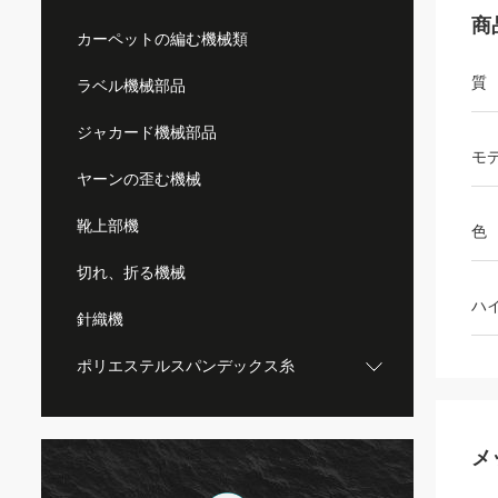
商
カーペットの編む機械類
質
ラベル機械部品
ジャカード機械部品
モ
ヤーンの歪む機械
靴上部機
色
切れ、折る機械
ハ
針織機
ポリエステルスパンデックス糸
メ