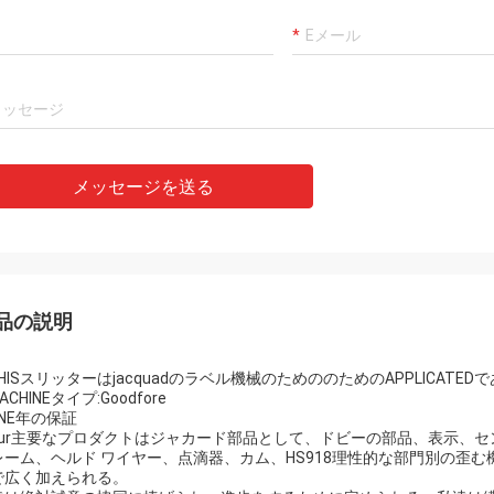
デニス
Alger
ード機械の質は非常によく、友人に
プロダクトは非常によく
れた。
い。私はそれを買い戻す
メッセージを送る
品の説明
HIS
スリッターはjacquadのラベル機械のためののためのAPPLICATED
MACHINEタイプ:Goodfore
NE
年の保証
ur
主要なプロダクトはジャカード部品として、ドビーの部品、表示、セ
レーム、ヘルド ワイヤー、点滴器、カム、HS918理性的な部門別の歪
で広く加えられる。