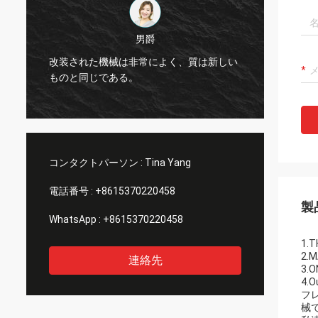
男爵
改装された機械は非常によく、質は新しい
ジャカ
ものと同じである。
推薦さ
コンタクトパーソン :
Tina Yang
電話番号 :
+8615370220458
製
WhatsApp :
+8615370220458
1.T
2.
連絡先
3.O
4.O
フ
械