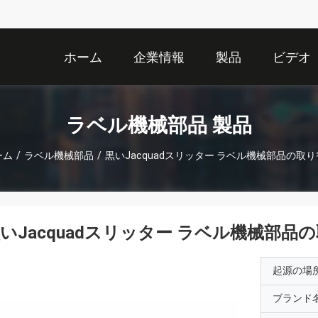
ホーム
企業情報
製品
ビデオ
ラベル機械部品 製品
ーム
/
ラベル機械部品
/
黒いJacquadスリッター ラベル機械部品の取
いJacquadスリッター ラベル機械部品
起源の場
ブランド