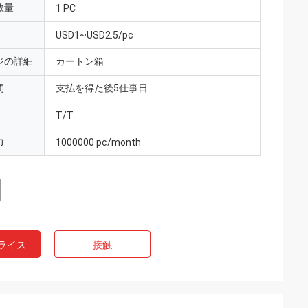
数量
1 PC
USD1~USD2.5/pc
ジの詳細
カートン箱
間
支払を得た後5仕事日
T/T
力
1000000 pc/month
ライス
接触