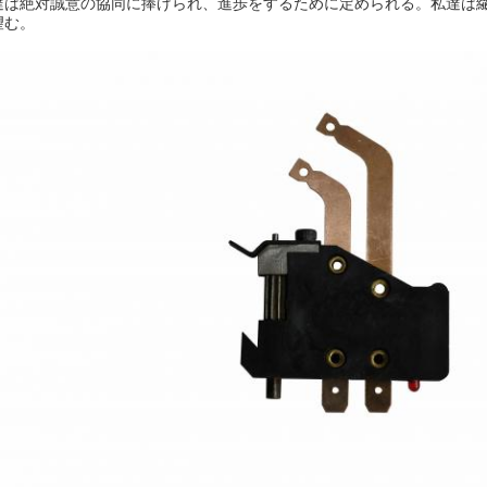
達は絶対誠意の協同に捧げられ、進歩をするために定められる。私達は
望む。