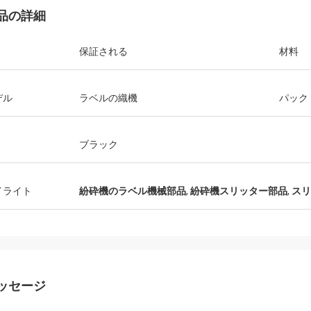
品の詳細
保証される
材料
デル
ラベルの織機
パック
ブラック
イライト
紛砕機のラベル機械部品
,
紛砕機スリッター部品
,
スリ
ッセージ