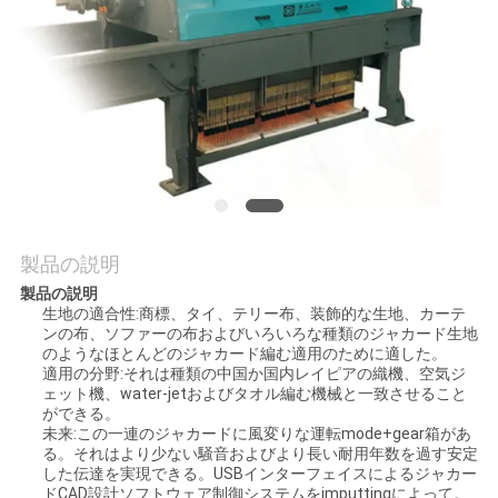
場
ツ
ア
ー
品
質
製品の説明
製品の説明
管
生地の適合性:商標、タイ、テリー布、装飾的な生地、カーテ
ンの布、ソファーの布およびいろいろな種類のジャカード生地
理
のようなほとんどのジャカード編む適用のために適した。
適用の分野:それは種類の中国か国内レイピアの織機、空気ジ
ェット機、water-jetおよびタオル編む機械と一致させること
ができる。
連
未来:この一連のジャカードに風変りな運転mode+gear箱があ
る。それはより少ない騒音およびより長い耐用年数を過す安定
絡
した伝達を実現できる。USBインターフェイスによるジャカー
ドCAD設計ソフトウェア制御システムをimputtingによって。