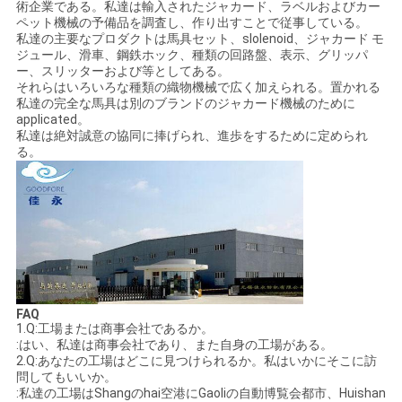
術企業である。私達は輸入されたジャカード、ラベルおよびカー
ペット機械の予備品を調査し、作り出すことで従事している。
私達の主要なプロダクトは馬具セット、slolenoid、ジャカード モ
ジュール、滑車、鋼鉄ホック、種類の回路盤、表示、グリッパ
ー、スリッターおよび等としてある。
それらはいろいろな種類の織物機械で広く加えられる。置かれる
私達の完全な馬具は別のブランドのジャカード機械のために
applicated。
私達は絶対誠意の協同に捧げられ、進歩をするために定められ
る。
FAQ
1.Q:工場または商事会社であるか。
:はい、私達は商事会社であり、また自身の工場がある。
2.Q:あなたの工場はどこに見つけられるか。私はいかにそこに訪
問してもいいか。
:私達の工場はShangのhai空港にGaoliの自動博覧会都市、Huishan