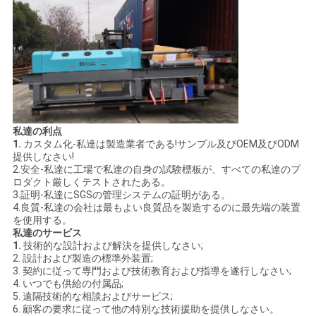
PRIVACY
POLICY
私達の利点
1.
カスタム化-私達は製造業者である!サンプル及びOEM及びODM
提供しなさい!
2.安全-私達に工場で私達の自身の試験標板が、すべての私達のプ
ロダクト厳しくテストされたある。
3.証明-私達にSGSの管理システムの証明がある。
4.良質-私達の会社は最もよい良質品を製造するのに最先端の装置
を使用する。
私達のサービス
1.
技術的な設計および解決を提供しなさい;
2. 設計および製造の標準外装置;
3. 契約に従って専門および技術教育および指導を遂行しなさい;
4. いつでも供給の付属品;
5. 遠隔技術的な相談およびサービス;
6. 顧客の要求に従って他の特別な技術援助を提供しなさい。