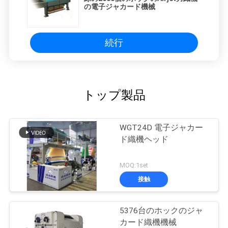
の電子ジャカード機械
続行
トップ製品
WGT24D 電子ジャカー
ド織機ヘッド
MOQ:1set
接触
5376台のホックのジャ
カード織機機械