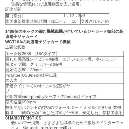
容易な管理および適用範囲が広い適用。
く
調達期間:
だ
量（部分）
1 - 1
2 - 3
>3
米国東部標準時刻.時間（幾日）
3
10
交渉されるため
さ
1408個のホックの編む機械織機が付いているジャカード頭部の高
速電子ジャカード
い
WGT16Aの高速電子ジャカード機械
主要な変数:
ホック数
2688 （16Aタイプ）
ニ
適した機
高速レイピアの織機、エア ジェット機、水-ジェット
械タイプ
機、グリッパーの織機
開始高さ
50-120mm
ュ
Pのatter
USB/netの仕事伝達
の入力
ー
伝達タイ
すべてのオイルの浴室ギヤ
プ
ス
関係方法
inderpendtlyシャフトの/motor縦ドライブ
最高速度
650rpm
技術的な
パテントの技術のウォールボード オイル-大きい針数機
特徴
械のために適した浴室ギヤ伝達、安定した、信頼できる
引
CHARICTERISTICS
低いパワー消費、さまざまな織機のための複数のインターフェ
金
イス。強いanti-interference能力。