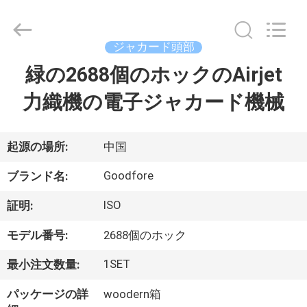
ヤ
ー.
Copyright
©
ジャカード頭部
2020
-
2026
緑の2688個のホックのAirjet
家
Goodfore
Tex
Machinery
力織機の電子ジャカード機械
へ
Co.,Ltd.
All
Rights
Reserved.
製
起源の場所:
中国
品
Goodfore
ブランド名:
ISO
証明:
ビ
モデル番号:
2688個のホック
デ
1SET
最小注文数量:
オ
パッケージの詳
woodern箱