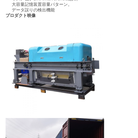
大容量記憶装置容量パターン。
を
データ誤りの検出機能
プロダクト映像
求
め
て
く
だ
さ
い
地
図