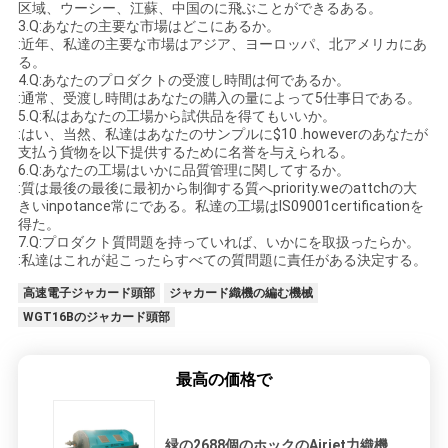
区域、ウーシー、江蘇、中国のに飛ぶことができるある。
3.Q:あなたの主要な市場はどこにあるか。
:近年、私達の主要な市場はアジア、ヨーロッパ、北アメリカにあ
る。
4.Q:あなたのプロダクトの受渡し時間は何であるか。
:通常、受渡し時間はあなたの購入の量によって5仕事日である。
5.Q:私はあなたの工場から試供品を得てもいいか。
:はい、当然、私達はあなたのサンプルに$10 .howeverのあなたが
支払う貨物を以下提供するために名誉を与えられる。
6.Q:あなたの工場はいかに品質管理に関してするか。
:質は最後の最後に最初から制御する質へpriority.weのattchの大
きいinpotance常にである。私達の工場はIS09001certificationを
得た。
7.Q:プロダクト質問題を持っていれば、いかにを取扱ったらか。
:私達はこれが起こったらすべての質問題に責任がある決定する。
高速電子ジャカード頭部
ジャカード織機の編む機械
WGT16Bのジャカード頭部
最高の価格で
緑の2688個のホックのAirjet力織機