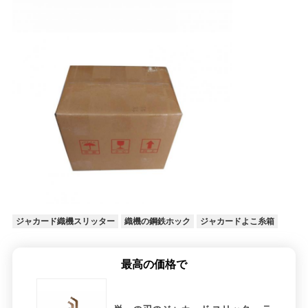
く
だ
さ
い
ニ
ュ
ー
ジャカード織機スリッター
織機の鋼鉄ホック
ジャカードよこ糸箱
ス
最高の価格で
引
金