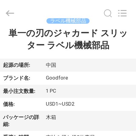
ヤ
ー.
Copyright
©
ラベル機械部品
2020
-
2026
単一の刃のジャカード スリッ
家
Goodfore
Tex
Machinery
ター ラベル機械部品
へ
Co.,Ltd.
All
Rights
Reserved.
製
起源の場所:
中国
品
Goodfore
ブランド名:
1 PC
最小注文数量:
ビ
USD1~USD2
価格:
デ
パッケージの詳
木箱
オ
細: