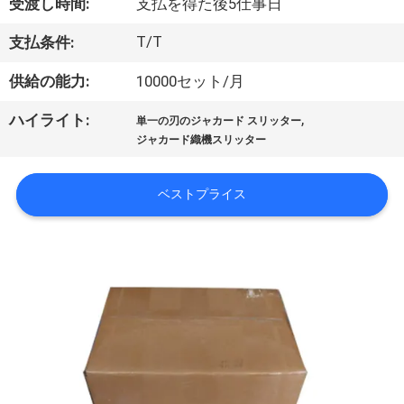
受渡し時間:
支払を得た後5仕事日
わ
T/T
支払条件:
た
供給の能力:
10000セット/月
し
,
ハイライト:
単一の刃のジャカード スリッター
た
ジャカード織機スリッター
ち
ベストプライス
に
つ
い
て
工