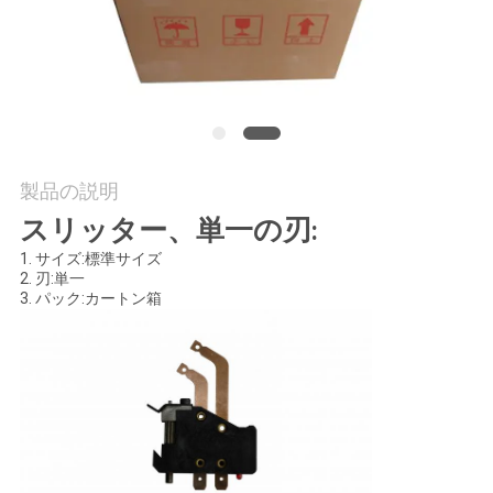
場
ツ
ア
ー
製品の説明
品
スリッター、単一の刃
:
質
1.
サイズ:
標準サイズ
2.
刃:単一
3.
パック:カートン箱
管
理
連
絡