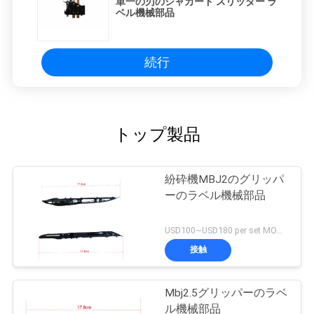
単一の刃のジャカード スリッター ラ
ベル機械部品
を
求
続行
め
て
トップ製品
く
だ
紛砕機MBJ2のグリッパ
さ
ーのラベル機械部品
い
USD100~USD180 per set MOQ:1セット
接触
地
図
Mbj2.5グリッパーのラベ
ル機械部品