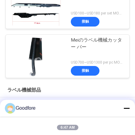
PRIVACY
USD100~USD180 per set MOQ:1セット
POLICY
接触
Meiのラベル機械カッタ
ー バー
USD700~USD1300 per pc MOQ:1 PC
接触
ラベル機械部品
スリッターsystermのための電子制御装置
Goodfore
MBJ2のための単ディスクPCB回路のジャカード板ラベル機械部
品
6:47 AM
上部のコードのJarcquardのラベル機械部品